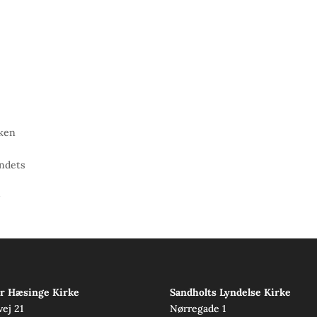
rken
andets
r Hæsinge Kirke
Sandholts Lyndelse Kirke
vej 21
Nørregade 1