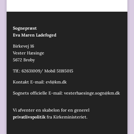
Sognepræst
Eva Maren Ladefoged
Birkevej 16
Vester Hæsinge
5672 Broby
Tlf.: 62631009/ Mobil 51185015
Kontakt E-mail:
evl@km.dk
Sognets officielle E-mail:
vesterhaesinge.sogn@km.dk
Vi afventer en skabelon for en generel
privatlivspolitik
fra Kirkeministeriet.