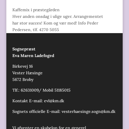
Kaffemix i præstegården
Hver anden onsdag i ulige uger. Arrangementet
har stor succes! Kom og vær med! Info Peder
Pedersen, tlf. 4270 5055
Sognepræst
Eva Maren Ladefoged
Birkevej 16
Vester Hæsinge
5672 Broby
Tlf.: 62631009/ Mobil 51185015
Kontakt E-mail:
evl@km.dk
Sognets officielle E-mail:
vesterhaesinge.sogn@km.dk
Vi afventer en skabelon for en generel