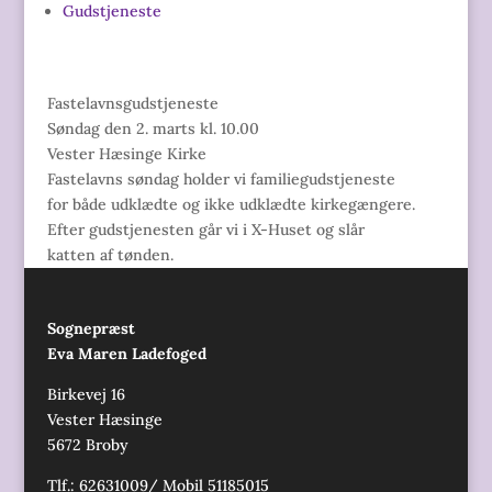
Gudstjeneste
Fastelavnsgudstjeneste
Søndag den 2. marts kl. 10.00
Vester Hæsinge Kirke
Fastelavns søndag holder vi familiegudstjeneste
for både udklædte og ikke udklædte kirkegængere.
Efter gudstjenesten går vi i X-Huset og slår
katten af tønden.
Sognepræst
Eva Maren Ladefoged
Birkevej 16
Vester Hæsinge
5672 Broby
Tlf.: 62631009/ Mobil 51185015