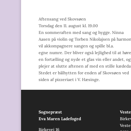
Aftensang ved Skovsøen
Torsdag den 11. august kl. 19.00
En sommeraften med sang og hygge. Ninna
Aasen på violin og Torben Nikolajsen på harmo
vil akkompagnere sangen og spille bl.a.
egne numre. Der bliver også lejlighed til at hør
en fortælling og nyde et glas vin eller andet, og
plejer at slutte aftenen af med en stille kædeda
Stedet er bålhytten for enden af Skovsøen ved
siden af pizzeriaet i V. Hæsinge.
Sognepræst
Veste
Eva Maren Ladefoged
Birke
Veste
Birkevej 16