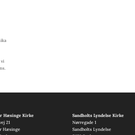
nika
e
 vi
ns.
r Hæsinge Kirke
Sandholts Lyndelse Kirke
vej 21
Nørregade 1
r Hæsinge
Sandholts Lyndelse